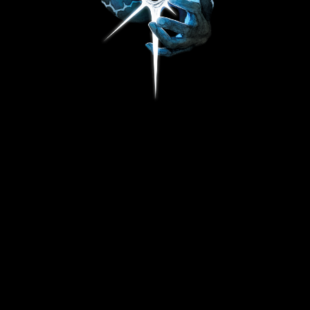
Шорты "ASHFALL"
5 890
р.
Размер
S
M
L
XL
В корзину
Шорты "ASHFALL" изготовлены из
высококачественного легкого футера