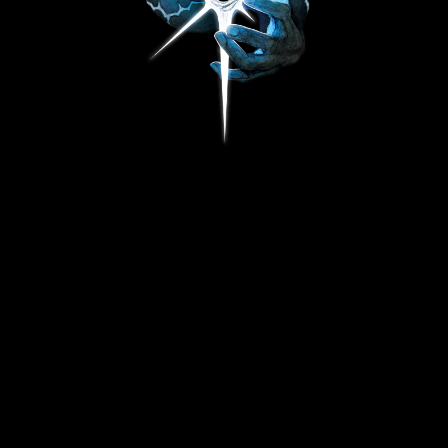
Ковер "BLEED OUT"
6 490
р.
В корзину
Представляем наш первый текстильный арт-
объект - гобелен с бахромой по периметру.
Сцена, сотканная из нитей, — не печать, а
фактура: не трескается и не выцветает. Можно
стелить, укрывать или вешать как панно.