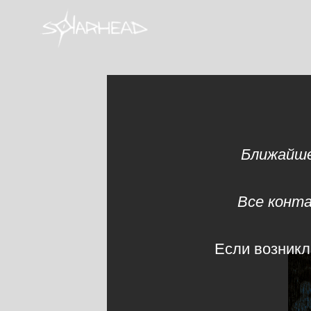
Ближайше
Все конта
Если возникл