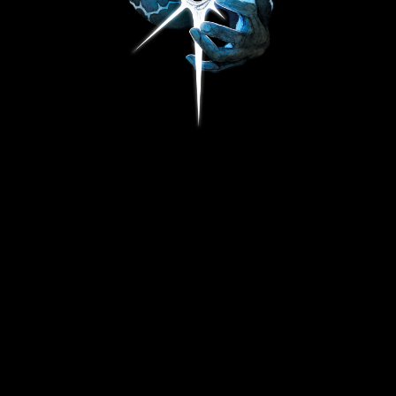
Шапка
2 990
р.
В корзину
Для изготовления шапки использовали качественный трикотаж из
хлопка с добавлением лайкры, благодаря чему она не подвержена
усадке и максимально устойчива к износу. Шапка комфортно и плотно
прилегает к голове и шее, защищая их от холода.
- 95% хлопок
- 5% лайкра
- хлопковая вышивка
* в первое время шапка может излишне плотно прилегать к голове,
однако при дальнейшей носке незначительно растянется,