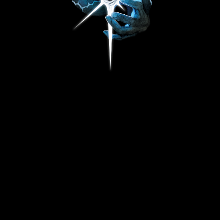
Худи "LOST?"
20 490
р.
Размер
S
M
L
XL
В корзину
Худи LOST - это места и события, который произошли
с тобой так давно, что как будто их и не было вовсе,
периодически вспыхивая в подсознании.