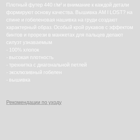
Плотный футер 440 г/м² и внимание к каждой детали
формируют основу качества. Вышивка AM I LOST? на
спине и гобеленовая нашивка на груди создают
характерный образ. Особый крой рукавов с эффектом
бинтов и прорези в манжетах для пальцев делают
силуэт узнаваемым
ㅤㅤ- 100% хлопок
ㅤㅤ- высокая плотность
ㅤㅤ- трехнитка с диагональной петлей
ㅤㅤ- эксклюзивный гобелен
ㅤㅤ- вышивка
Рекомендации по уходу