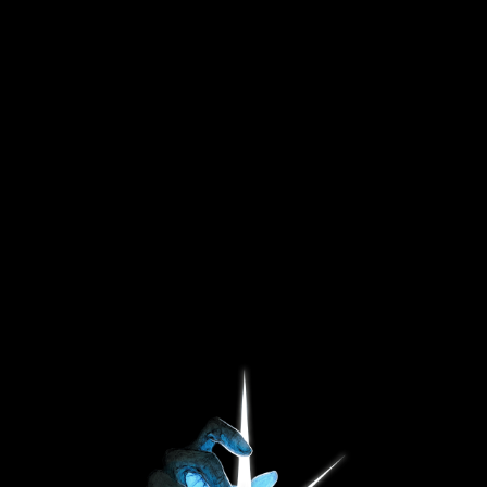
Балаклава “Shadow”
р.
Нет в наличии
Ткань: футер 3-х нитка
Состав ткани: 80% х/б 20% п/э
Плотность: 340гр/м^2
Cзади пришита жаккардовая бирка с лого